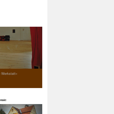
e Werkstatt«
ntakt