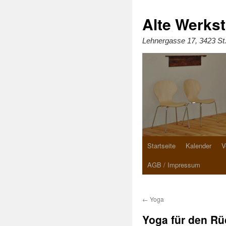
Zum
Inhalt
springen
Alte Werkst
Lehnergasse 17, 3423 St
Startseite
Kalender
V
AGB / Impressum
←
Yoga
Yoga für den R