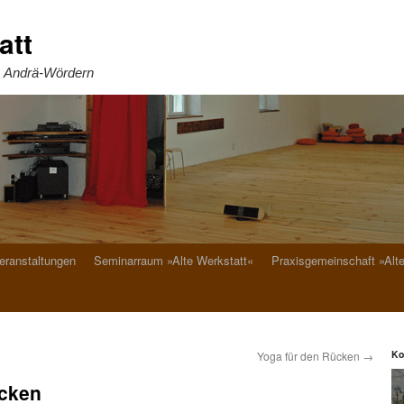
att
. Andrä-Wördern
eranstaltungen
Seminarraum »Alte Werkstatt«
Praxisgemeinschaft »Alt
Ko
Yoga für den Rücken
→
ücken