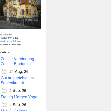
tra Maresch
 (0)670 60 60 498
o@alte-werkstatt.org
.alte-werkstatt.org
mnächst
dar
Office 365
Zeit für Verbindung -
Zeit für Biodanza
21 Aug. 26
Gut aufgerichtet mit
Feldenkrais®
2 Sep. 26
Freitag Morgen Yoga
4 Sep. 26
M.A.C. College