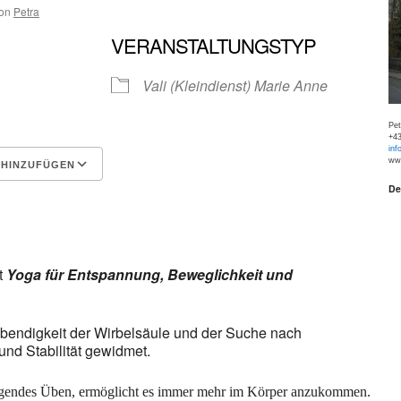
on
Petra
VERANSTALTUNGSTYP
Vali (Kleindienst) Marie Anne
Pe
+43
inf
www
 HINZUFÜGEN
De
Google Kalender
iCalen
t
Yoga für Entspannung, Beweglichkeit und
ebendigkeit der Wirbelsäule und der Suche nach
und Stabilität gewidmet.
tigendes Üben, ermöglicht es immer mehr im Körper anzukommen.