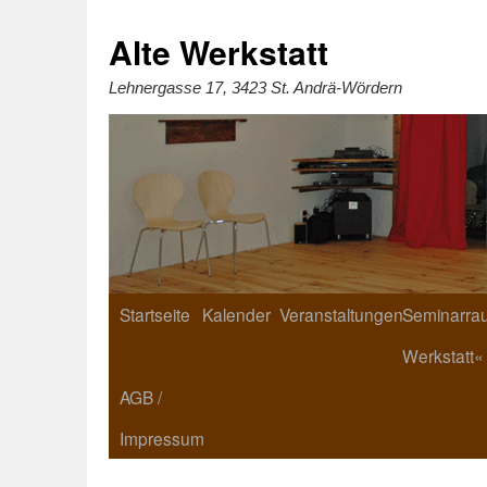
Zum
Inhalt
springen
Alte Werkstatt
Lehnergasse 17, 3423 St. Andrä-Wördern
Startseite
Kalender
Veranstaltungen
Seminarrau
Werkstatt«
AGB /
Impressum