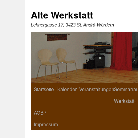
Zum
Inhalt
springen
Alte Werkstatt
Lehnergasse 17, 3423 St. Andrä-Wördern
Startseite
Kalender
Veranstaltungen
Seminarrau
Werkstatt«
AGB /
Impressum