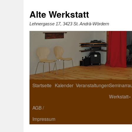
Zum
Inhalt
springen
Alte Werkstatt
Lehnergasse 17, 3423 St. Andrä-Wördern
Startseite
Kalender
Veranstaltungen
Seminarrau
Werkstatt«
AGB /
Impressum