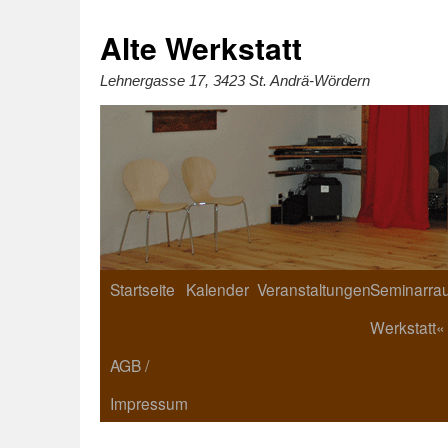
Zum
Inhalt
springen
Alte Werkstatt
Lehnergasse 17, 3423 St. Andrä-Wördern
Startseite
Kalender
Veranstaltungen
Seminarrau
Werkstatt«
AGB /
Impressum