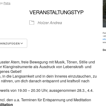
on
Petra
VERANSTALTUNGSTYP
Holzer Andrea
Pe
+43
inf
www
 HINZUFÜGEN
De
Google Kalender
iCalen
sster Atem, freie Bewegung mit Musik, Tönen, Stille und
r Klanginstrumente als Ausdruck von Lebenskraft- und
igenes Gebet!
, in die Langsamkeit und in dein Inneres einzutauchen, zu
nähren, um dich danach entspannt und kraftvoll nach
jeweils von 19.00 – 20.30 Uhr, aussgenommen 28.3., 4.4.
incl. den u.a. Terminen für Entspannung und Meditation
itation