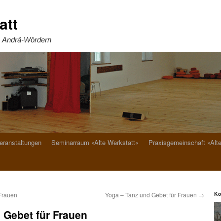
att
. Andrä-Wördern
eranstaltungen
Seminarraum »Alte Werkstatt«
Praxisgemeinschaft »Alt
Ko
Frauen
Yoga – Tanz und Gebet für Frauen
→
 Gebet für Frauen