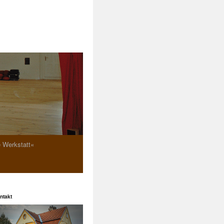
e Werkstatt«
ntakt