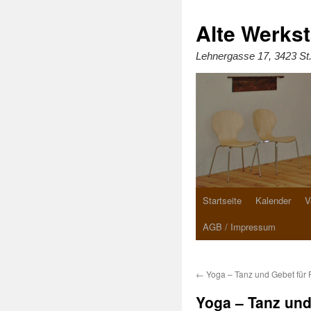
Zum
Inhalt
springen
Alte Werkst
Lehnergasse 17, 3423 St
Startseite
Kalender
V
AGB / Impressum
←
Yoga – Tanz und Gebet für 
Yoga – Tanz und