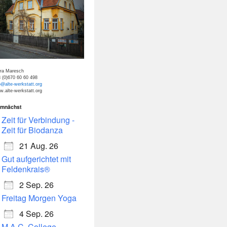
tra Maresch
 (0)670 60 60 498
o@alte-werkstatt.org
.alte-werkstatt.org
mnächst
dar
Office 365
Zeit für Verbindung -
Zeit für Biodanza
21 Aug. 26
Gut aufgerichtet mit
Feldenkrais®
2 Sep. 26
Freitag Morgen Yoga
4 Sep. 26
M.A.C. College