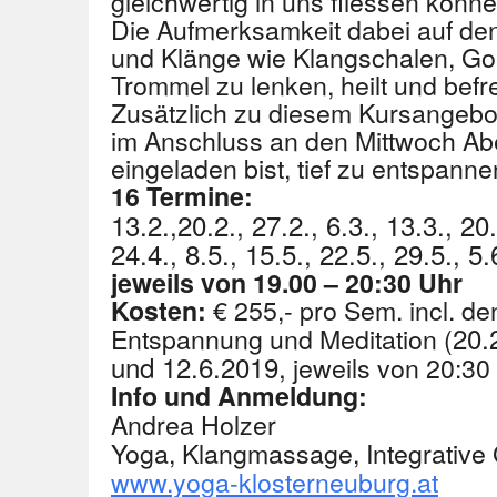
gleichwertig in uns fliessen könne
Die Aufmerksamkeit dabei auf de
und Klänge wie Klangschalen, Go
Trommel zu lenken, heilt und befre
Zusätzlich zu diesem Kursangebot
im Anschluss an den Mittwoch Ab
eingeladen bist, tief zu entspannen
16 Termine:
13.2.,20.2., 27.2.,
6.3., 13.3., 20
24.4.,
8.5., 15.5., 22.5., 29.5.,
5.
jeweils von 19.00 – 20:30 Uhr
€ 255,- pro Sem. incl. de
Kosten:
20.2
Entspannung und Meditation (
und 12.6.2019,
jeweils von 20:30
Info und Anmeldung:
Andrea Holzer
Yoga, Klangmassage, Integrative
www.yoga-klosterneuburg.at