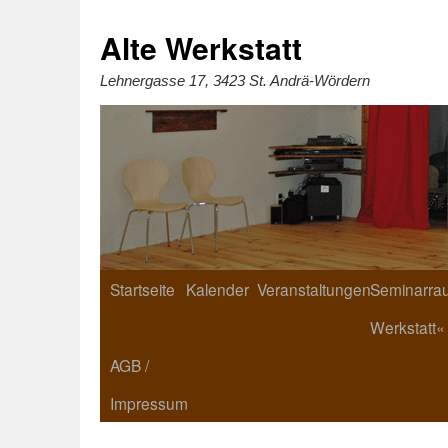
Zum
Inhalt
springen
Alte Werkstatt
Lehnergasse 17, 3423 St. Andrä-Wördern
Startseite
Kalender
Veranstaltungen
Seminarrau
Werkstatt«
AGB /
Impressum