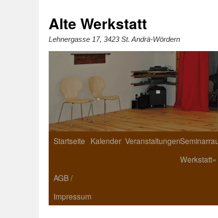
Zum
Inhalt
springen
Alte Werkstatt
Lehnergasse 17, 3423 St. Andrä-Wördern
Startseite
Kalender
Veranstaltungen
Seminarrau
Werkstatt«
AGB /
Impressum