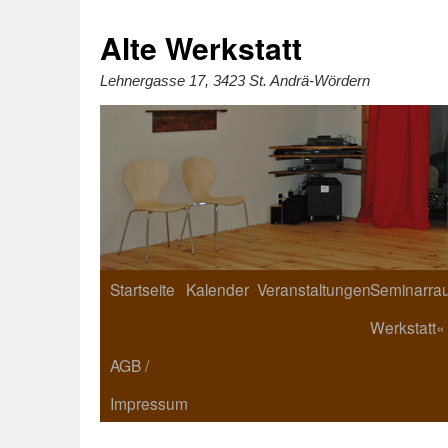
Zum
Inhalt
springen
Alte Werkstatt
Lehnergasse 17, 3423 St. Andrä-Wördern
Startseite
Kalender
Veranstaltungen
Seminarrau
Werkstatt«
AGB /
Impressum