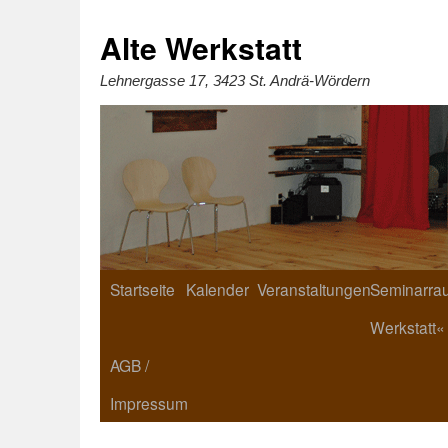
Zum
Inhalt
springen
Alte Werkstatt
Lehnergasse 17, 3423 St. Andrä-Wördern
Startseite
Kalender
Veranstaltungen
Seminarrau
Werkstatt«
AGB /
Impressum