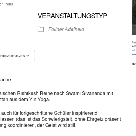
on
Petra
VERANSTALTUNGSTYP
Follner Adelheid
Pe
+43
inf
www
 HINZUFÜGEN
De
Google Kalender
iCalen
rache
ssischen Rishikesh Reihe nach Swami Sivananda mit
nten aus dem Yin Yoga.
uch für fortgeschrittene Schüler inspirierend!
lassen (das ist das Schwierigste!), ohne Ehrgeiz präsent
 koordinieren, der Geist wird still.