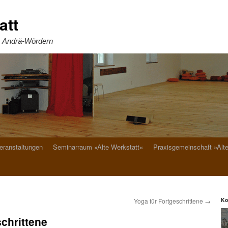
att
. Andrä-Wördern
eranstaltungen
Seminarraum »Alte Werkstatt«
Praxisgemeinschaft »Alt
Ko
Yoga für Fortgeschrittene
→
chrittene