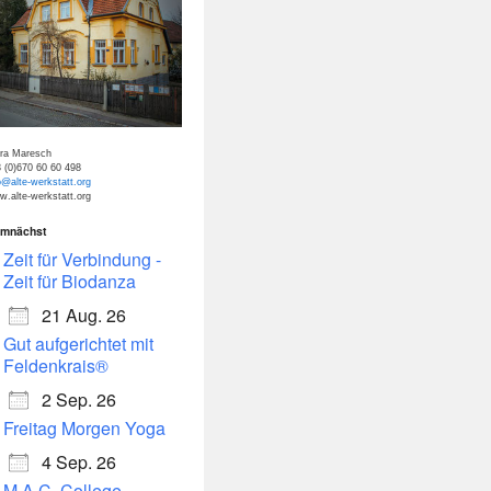
tra Maresch
 (0)670 60 60 498
o@alte-werkstatt.org
.alte-werkstatt.org
mnächst
dar
Office 365
Zeit für Verbindung -
Zeit für Biodanza
21 Aug. 26
Gut aufgerichtet mit
Feldenkrais®
2 Sep. 26
Freitag Morgen Yoga
4 Sep. 26
M.A.C. College