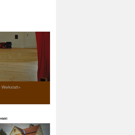
e Werkstatt«
ntakt