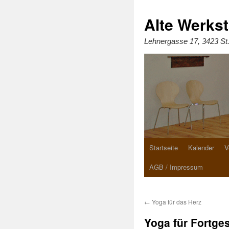
Zum
Inhalt
springen
Alte Werkst
Lehnergasse 17, 3423 St
Startseite
Kalender
V
AGB / Impressum
←
Yoga für das Herz
Yoga für Fortges