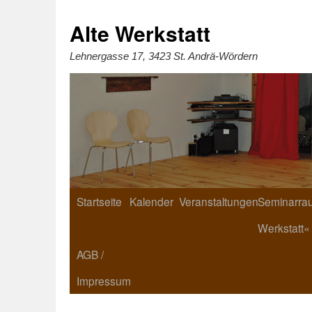
Zum
Inhalt
springen
Alte Werkstatt
Lehnergasse 17, 3423 St. Andrä-Wördern
Startseite
Kalender
Veranstaltungen
Seminarrau
Werkstatt«
AGB /
Impressum