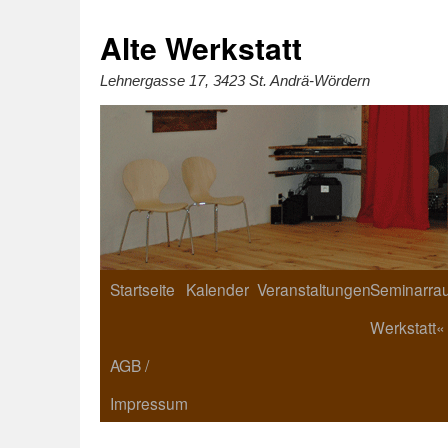
Zum
Inhalt
springen
Alte Werkstatt
Lehnergasse 17, 3423 St. Andrä-Wördern
Startseite
Kalender
Veranstaltungen
Seminarrau
Werkstatt«
AGB /
Impressum