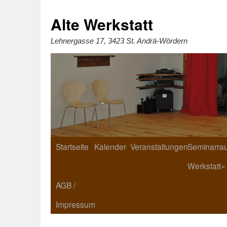
Zum
Inhalt
springen
Alte Werkstatt
Lehnergasse 17, 3423 St. Andrä-Wördern
Startseite
Kalender
Veranstaltungen
Seminarrau
Werkstatt«
AGB /
Impressum