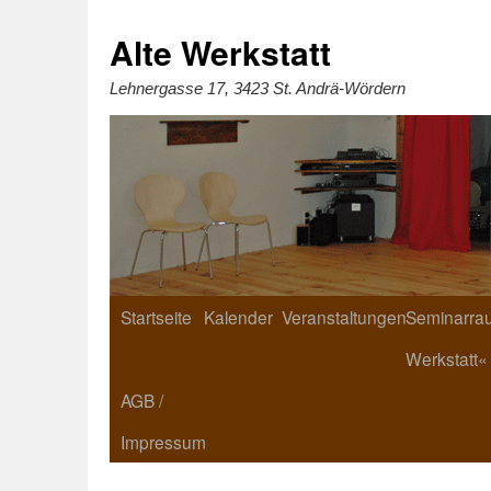
Zum
Inhalt
springen
Alte Werkstatt
Lehnergasse 17, 3423 St. Andrä-Wördern
Startseite
Kalender
Veranstaltungen
Seminarrau
Werkstatt«
AGB /
Impressum