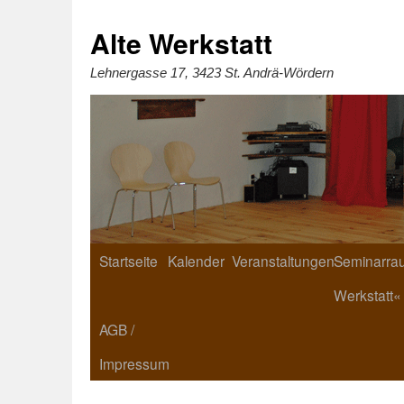
Zum
Inhalt
springen
Alte Werkstatt
Lehnergasse 17, 3423 St. Andrä-Wördern
Startseite
Kalender
Veranstaltungen
Seminarrau
Werkstatt«
AGB /
Impressum