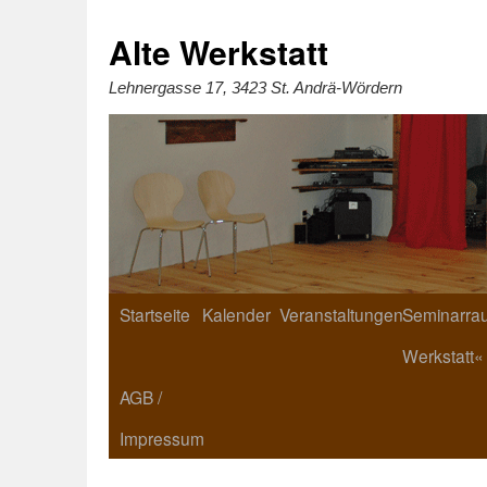
Zum
Inhalt
springen
Alte Werkstatt
Lehnergasse 17, 3423 St. Andrä-Wördern
Startseite
Kalender
Veranstaltungen
Seminarrau
Werkstatt«
AGB /
Impressum