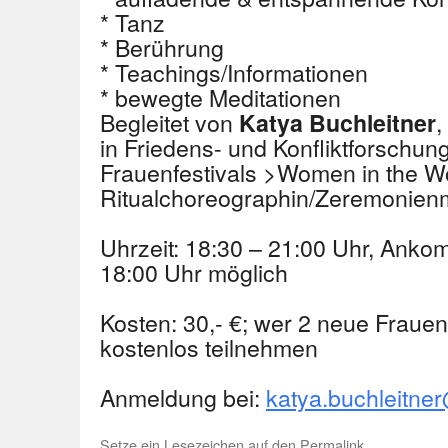
* Tanz
* Berührung
* Teachings/Informationen
* bewegte Meditationen
Begleitet von
,
Katya Buchleitner
in Friedens- und Konfliktforschung,
Frauenfestivals >Women in the 
Ritualchoreographin/Zeremonienm
Uhrzeit: 18:30 – 21:00 Uhr, Ank
18:00 Uhr möglich
Kosten: 30,- €; wer 2 neue Frauen
kostenlos teilnehmen
Anmeldung bei:
katya.buchleitne
Setze ein Lesezeichen auf den
Permalink
.