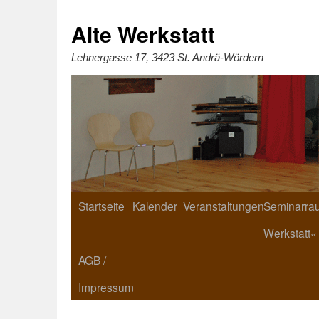
Zum
Inhalt
springen
Alte Werkstatt
Lehnergasse 17, 3423 St. Andrä-Wördern
Startseite
Kalender
Veranstaltungen
Seminarrau
Werkstatt«
AGB /
Impressum