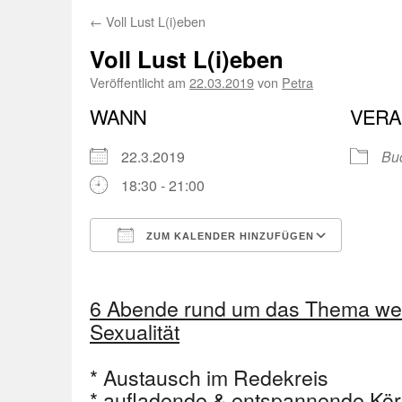
←
Voll Lust L(i)eben
Voll Lust L(i)eben
Veröffentlicht am
22.03.2019
von
Petra
WANN
VERA
22.3.2019
Buc
18:30 - 21:00
ZUM KALENDER HINZUFÜGEN
ICS herunterladen
Googl
6 Abende rund um das Thema wei
Sexualität
* Austausch im Redekreis
* aufladende & entspannende Kö