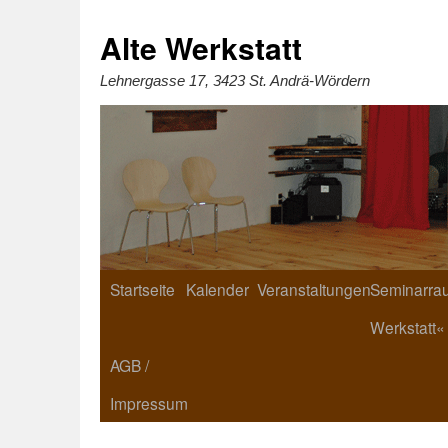
Zum
Inhalt
springen
Alte Werkstatt
Lehnergasse 17, 3423 St. Andrä-Wördern
Startseite
Kalender
Veranstaltungen
Seminarrau
Werkstatt«
AGB /
Impressum