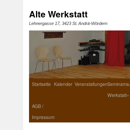
Zum
Inhalt
springen
Alte Werkstatt
Lehnergasse 17, 3423 St. Andrä-Wördern
Startseite
Kalender
Veranstaltungen
Seminarrau
Werkstatt«
AGB /
Impressum