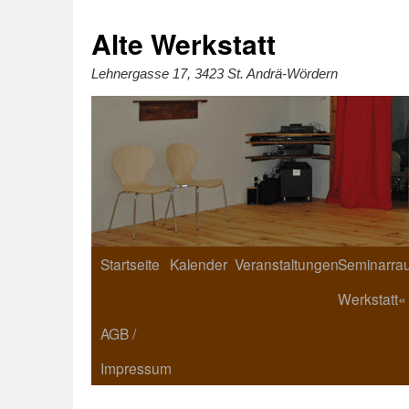
Zum
Inhalt
springen
Alte Werkstatt
Lehnergasse 17, 3423 St. Andrä-Wördern
Startseite
Kalender
Veranstaltungen
Seminarrau
Werkstatt«
AGB /
Impressum