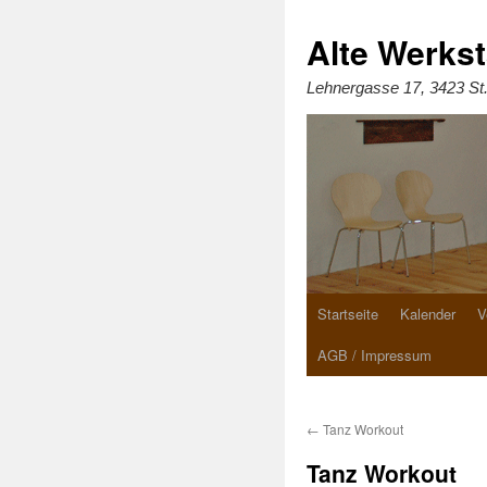
Zum
Inhalt
springen
Alte Werkst
Lehnergasse 17, 3423 St
Startseite
Kalender
V
AGB / Impressum
←
Tanz Workout
Tanz Workout