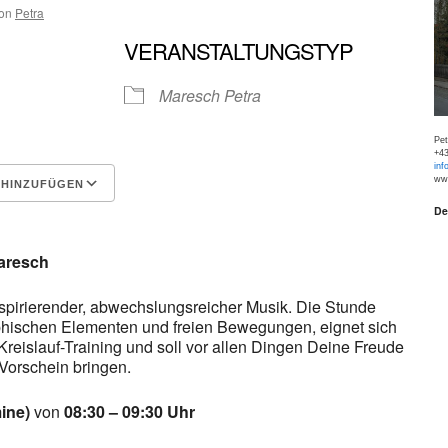
on
Petra
VERANSTALTUNGSTYP
Maresch Petra
Pe
+43
inf
www
 HINZUFÜGEN
De
Google Kalender
iCalen
aresch
nspirierender, abwechslungsreicher Musik. Die Stunde
phischen Elementen und freien Bewegungen, eignet sich
reislauf-Training und soll vor allen Dingen Deine Freude
orschein bringen.
ine)
von
08:30 – 09:30 Uhr