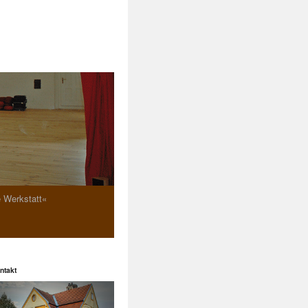
e Werkstatt«
ntakt