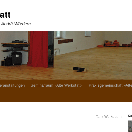
att
. Andrä-Wördern
eranstaltungen
Seminarraum »Alte Werkstatt«
Praxisgemeinschaft »Alt
Ko
Tanz Workout
→