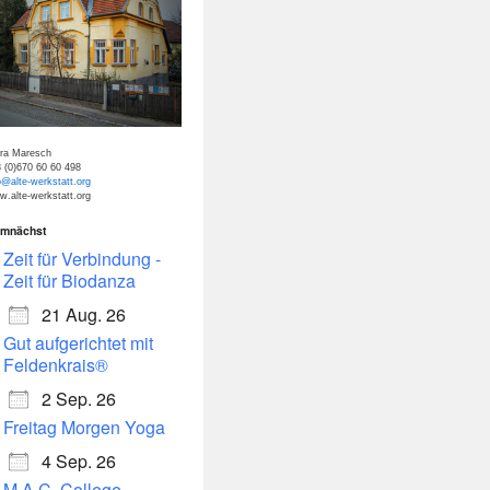
tra Maresch
 (0)670 60 60 498
o@alte-werkstatt.org
.alte-werkstatt.org
mnächst
dar
Office 365
Zeit für Verbindung -
Zeit für Biodanza
21 Aug. 26
Gut aufgerichtet mit
Feldenkrais®
2 Sep. 26
Freitag Morgen Yoga
4 Sep. 26
M.A.C. College