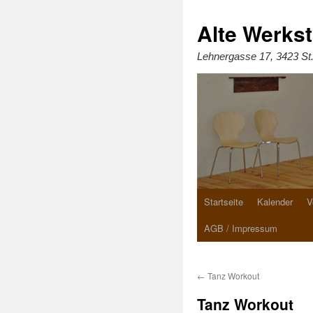
Zum
Inhalt
springen
Alte Werkst
Lehnergasse 17, 3423 St
Startseite
Kalender
V
AGB / Impressum
←
Tanz Workout
Tanz Workout