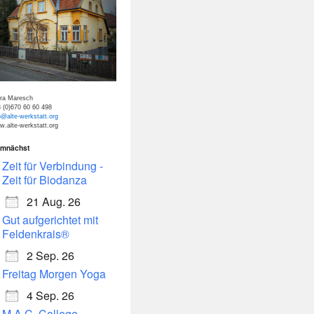
tra Maresch
 (0)670 60 60 498
o@alte-werkstatt.org
.alte-werkstatt.org
mnächst
dar
Office 365
Zeit für Verbindung -
Zeit für Biodanza
21 Aug. 26
Gut aufgerichtet mit
Feldenkrais®
2 Sep. 26
Freitag Morgen Yoga
4 Sep. 26
M.A.C. College