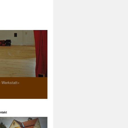
e Werkstatt«
ntakt