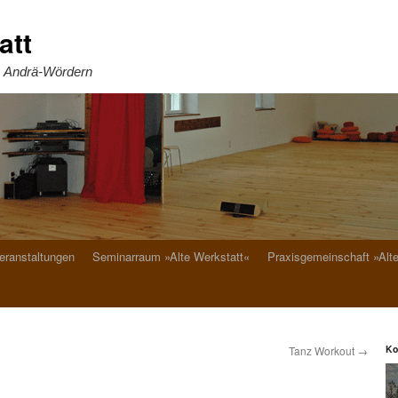
att
. Andrä-Wördern
eranstaltungen
Seminarraum »Alte Werkstatt«
Praxisgemeinschaft »Alt
Ko
Tanz Workout
→