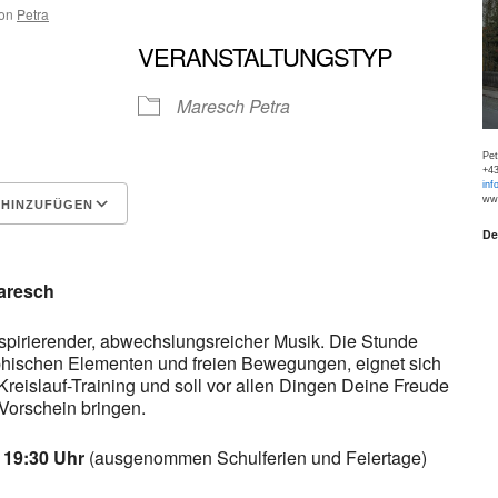
on
Petra
VERANSTALTUNGSTYP
Maresch Petra
Pe
+43
inf
www
 HINZUFÜGEN
De
Google Kalender
iCalen
aresch
nspirierender, abwechslungsreicher Musik. Die Stunde
phischen Elementen und freien Bewegungen, eignet sich
reislauf-Training und soll vor allen Dingen Deine Freude
orschein bringen.
– 19:30 Uhr
(ausgenommen Schulferien und Feiertage)