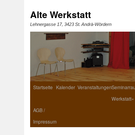
Zum
Inhalt
springen
Alte Werkstatt
Lehnergasse 17, 3423 St. Andrä-Wördern
Startseite
Kalender
Veranstaltungen
Seminarrau
Werkstatt«
AGB /
Impressum