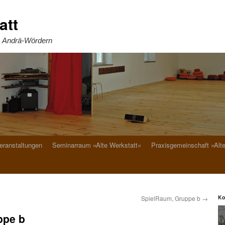
att
. Andrä-Wördern
eranstaltungen
Seminarraum »Alte Werkstatt«
Praxisgemeinschaft »Alt
Ko
SpielRaum, Gruppe b
→
ppe b