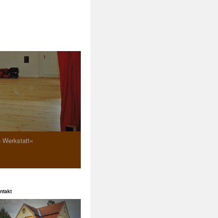
e Werkstatt«
ntakt