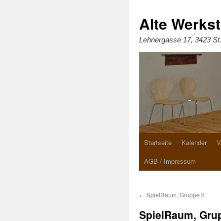
Zum
Inhalt
springen
Alte Werkst
Lehnergasse 17, 3423 St
Startseite
Kalender
V
AGB / Impressum
←
SpielRaum, Gruppe b
SpielRaum, Gru