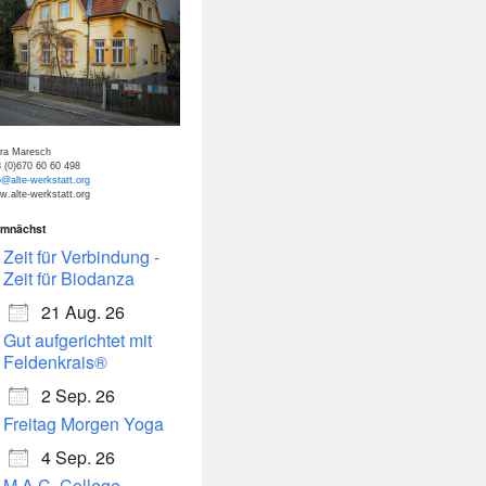
tra Maresch
 (0)670 60 60 498
o@alte-werkstatt.org
.alte-werkstatt.org
mnächst
dar
Office 365
Zeit für Verbindung -
Zeit für Biodanza
21 Aug. 26
Gut aufgerichtet mit
Feldenkrais®
2 Sep. 26
Freitag Morgen Yoga
4 Sep. 26
M.A.C. College