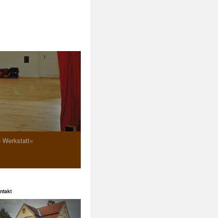
e Werkstatt«
ntakt