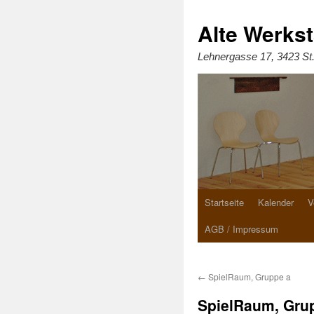
Zum
Inhalt
springen
Alte Werkst
Lehnergasse 17, 3423 St
Startseite
Kalender
V
AGB / Impressum
←
SpielRaum, Gruppe a
SpielRaum, Gru