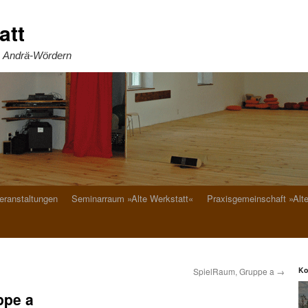
att
. Andrä-Wördern
eranstaltungen
Seminarraum »Alte Werkstatt«
Praxisgemeinschaft »Alt
Ko
SpielRaum, Gruppe a
→
ppe a