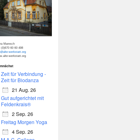
tra Maresch
 (0)670 60 60 498
o@alte-werkstatt.org
.alte-werkstatt.org
mnächst
dar
Office 365
Zeit für Verbindung -
Zeit für Biodanza
21 Aug. 26
Gut aufgerichtet mit
Feldenkrais®
2 Sep. 26
Freitag Morgen Yoga
4 Sep. 26
M.A.C. College