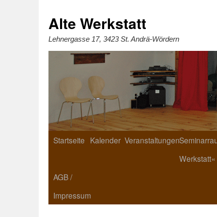
Zum
Inhalt
springen
Alte Werkstatt
Lehnergasse 17, 3423 St. Andrä-Wördern
Startseite
Kalender
Veranstaltungen
Seminarrau
Werkstatt«
AGB /
Impressum