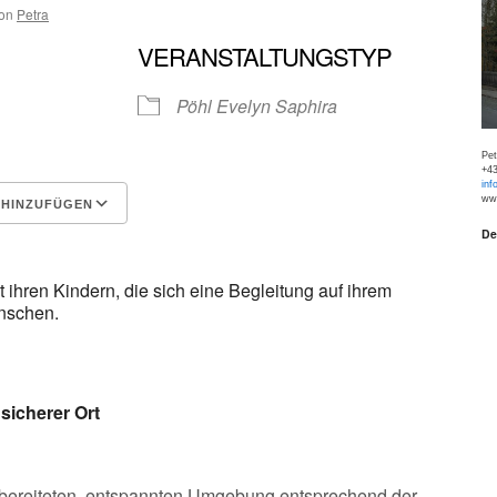
on
Petra
VERANSTALTUNGSTYP
Pöhl Evelyn Saphira
Pe
+43
inf
www
 HINZUFÜGEN
De
Google Kalender
iCalen
t ihren Kindern, die sich eine Begleitung auf ihrem
nschen.
sicherer Ort
orbereiteten, entspannten Umgebung entsprechend der