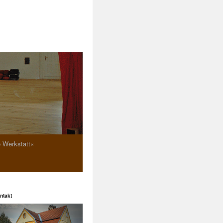
e Werkstatt«
ntakt