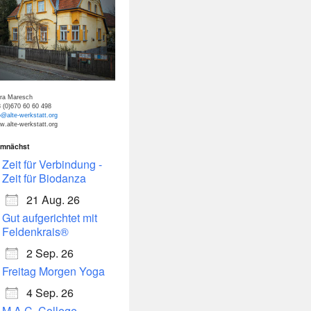
tra Maresch
 (0)670 60 60 498
o@alte-werkstatt.org
.alte-werkstatt.org
mnächst
dar
Office 365
Zeit für Verbindung -
Zeit für Biodanza
21 Aug. 26
Gut aufgerichtet mit
Feldenkrais®
2 Sep. 26
Freitag Morgen Yoga
4 Sep. 26
M.A.C. College