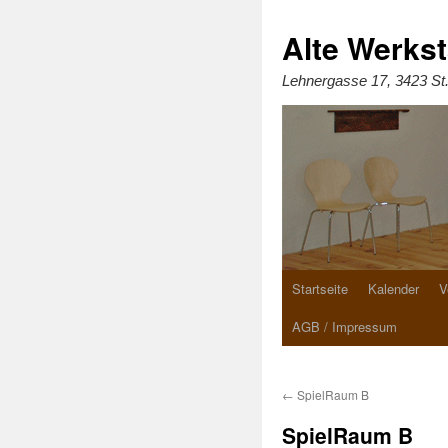
Zum
Inhalt
springen
Alte Werkst
Lehnergasse 17, 3423 St
Startseite
Kalender
V
AGB / Impressum
←
SpielRaum B
SpielRaum B