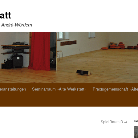
att
. Andrä-Wördern
eranstaltungen
Seminarraum »Alte Werkstatt«
Praxisgemeinschaft »Alt
Ko
SpielRaum B
→