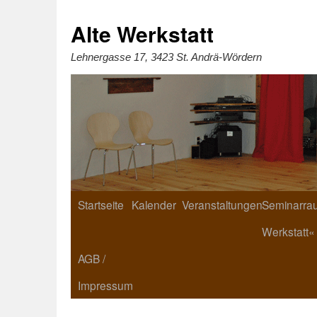
Zum
Inhalt
springen
Alte Werkstatt
Lehnergasse 17, 3423 St. Andrä-Wördern
Startseite
Kalender
Veranstaltungen
Seminarrau
Werkstatt«
AGB /
Impressum