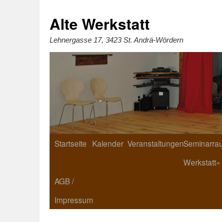
Zum
Inhalt
springen
Alte Werkstatt
Lehnergasse 17, 3423 St. Andrä-Wördern
Startseite
Kalender
Veranstaltungen
Seminarrau
Werkstatt«
AGB /
Impressum