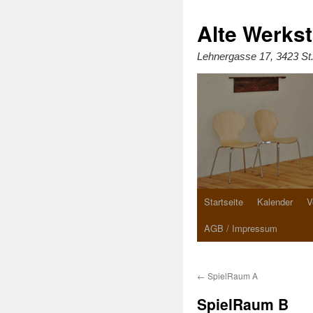
Zum
Inhalt
springen
Alte Werkst
Lehnergasse 17, 3423 St
Startseite
Kalender
V
AGB / Impressum
←
SpielRaum A
SpielRaum B