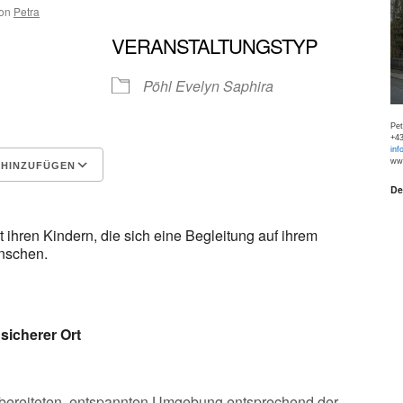
on
Petra
VERANSTALTUNGSTYP
Pöhl Evelyn Saphira
Pe
+43
inf
www
 HINZUFÜGEN
De
Google Kalender
iCalen
t ihren Kindern, die sich eine Begleitung auf ihrem
nschen.
sicherer Ort
orbereiteten, entspannten Umgebung entsprechend der