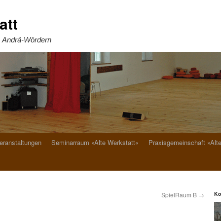
att
. Andrä-Wördern
eranstaltungen
Seminarraum »Alte Werkstatt«
Praxisgemeinschaft »Alt
Ko
SpielRaum B
→