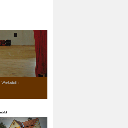
e Werkstatt«
ntakt