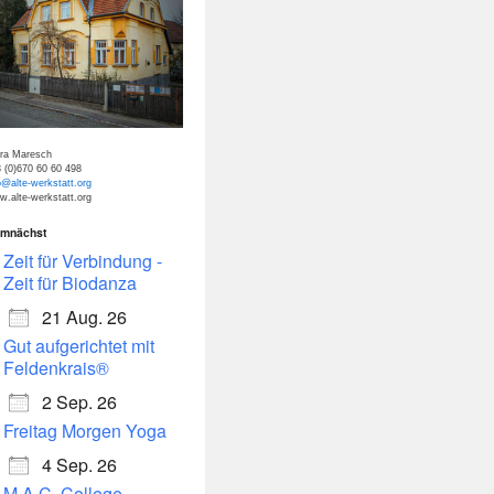
tra Maresch
 (0)670 60 60 498
o@alte-werkstatt.org
.alte-werkstatt.org
mnächst
dar
Office 365
Zeit für Verbindung -
Zeit für Biodanza
21 Aug. 26
Gut aufgerichtet mit
Feldenkrais®
2 Sep. 26
Freitag Morgen Yoga
4 Sep. 26
M.A.C. College