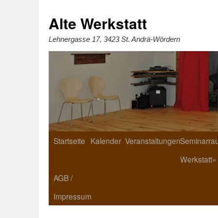
Zum
Inhalt
springen
Alte Werkstatt
Lehnergasse 17, 3423 St. Andrä-Wördern
Startseite
Kalender
Veranstaltungen
Seminarrau
Werkstatt«
AGB /
Impressum