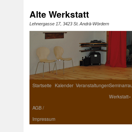
Zum
Inhalt
springen
Alte Werkstatt
Lehnergasse 17, 3423 St. Andrä-Wördern
Startseite
Kalender
Veranstaltungen
Seminarrau
Werkstatt«
AGB /
Impressum