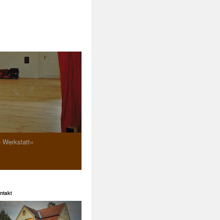
e Werkstatt«
ntakt