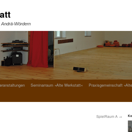
att
. Andrä-Wördern
eranstaltungen
Seminarraum »Alte Werkstatt«
Praxisgemeinschaft »Alt
Ko
SpielRaum A
→