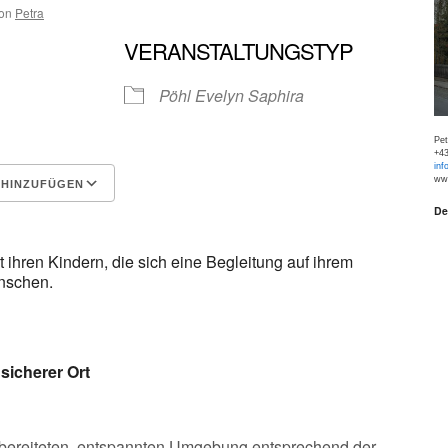
on
Petra
VERANSTALTUNGSTYP
Pöhl Evelyn Saphira
Pe
+43
inf
www
 HINZUFÜGEN
De
Google Kalender
iCalen
t ihren Kindern, die sich eine Begleitung auf ihrem
nschen.
sicherer Ort
orbereiteten, entspannten Umgebung entsprechend der