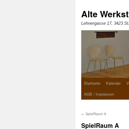
Zum
Inhalt
springen
Alte Werkst
Lehnergasse 17, 3423 St
Startseite
Kalender
V
AGB / Impressum
←
SpielRaum A
SpielRaum A