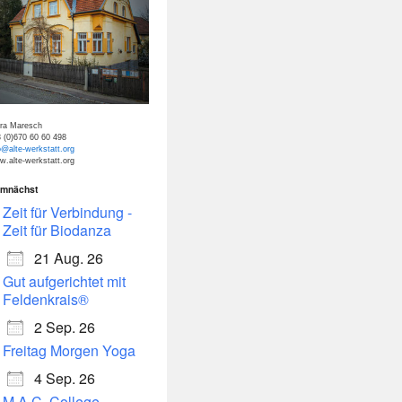
tra Maresch
 (0)670 60 60 498
o@alte-werkstatt.org
.alte-werkstatt.org
mnächst
dar
Office 365
Zeit für Verbindung -
Zeit für Biodanza
21 Aug. 26
Gut aufgerichtet mit
Feldenkrais®
2 Sep. 26
Freitag Morgen Yoga
4 Sep. 26
M.A.C. College