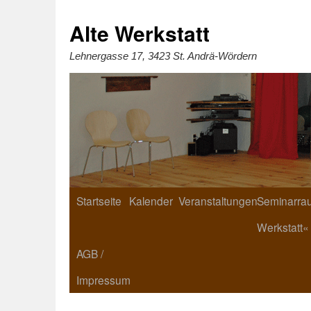
Zum
Inhalt
springen
Alte Werkstatt
Lehnergasse 17, 3423 St. Andrä-Wördern
Startseite
Kalender
Veranstaltungen
Seminarrau
Werkstatt«
AGB /
Impressum