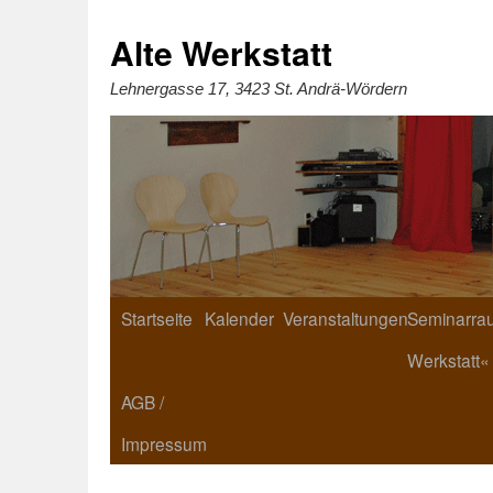
Zum
Inhalt
springen
Alte Werkstatt
Lehnergasse 17, 3423 St. Andrä-Wördern
Startseite
Kalender
Veranstaltungen
Seminarrau
Werkstatt«
AGB /
Impressum