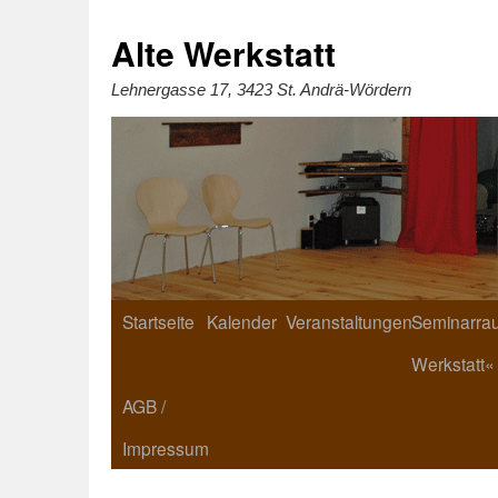
Zum
Inhalt
springen
Alte Werkstatt
Lehnergasse 17, 3423 St. Andrä-Wördern
Startseite
Kalender
Veranstaltungen
Seminarrau
Werkstatt«
AGB /
Impressum