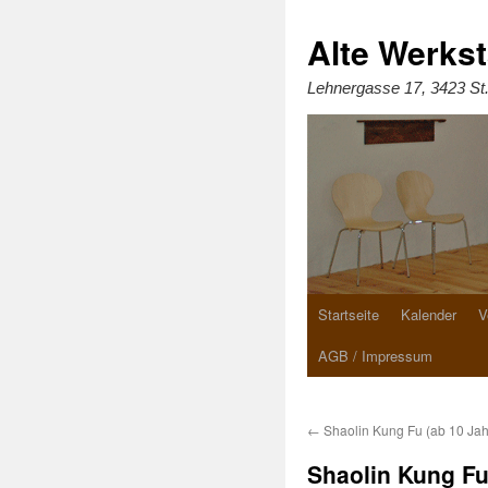
Zum
Inhalt
springen
Alte Werkst
Lehnergasse 17, 3423 St
Startseite
Kalender
V
AGB / Impressum
←
Shaolin Kung Fu (ab 10 Jah
Shaolin Kung Fu