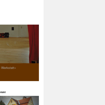
e Werkstatt«
ntakt