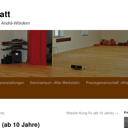
att
. Andrä-Wördern
eranstaltungen
Seminarraum »Alte Werkstatt«
Praxisgemeinschaft »Alt
Ko
re)
Shaolin Kung Fu (ab 10 Jahre)
→
 (ab 10 Jahre)