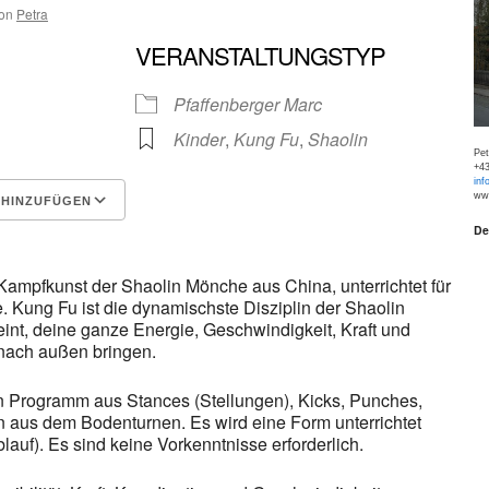
on
Petra
VERANSTALTUNGSTYP
Pfaffenberger Marc
Kinder
,
Kung Fu
,
Shaolin
Pe
+43
inf
www
 HINZUFÜGEN
De
Google Kalender
iCalen
Kampfkunst der Shaolin Mönche aus China, unterrichtet für
. Kung Fu ist die dynamischste Disziplin der Shaolin
t, deine ganze Energie, Geschwindigkeit, Kraft und
nach außen bringen.
n Programm aus Stances (Stellungen), Kicks, Punches,
aus dem Bodenturnen. Es wird eine Form unterrichtet
auf). Es sind keine Vorkenntnisse erforderlich.