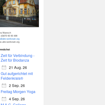
tra Maresch
 (0)670 60 60 498
o@alte-werkstatt.org
.alte-werkstatt.org
mnächst
dar
Office 365
Zeit für Verbindung -
Zeit für Biodanza
21 Aug. 26
Gut aufgerichtet mit
Feldenkrais®
2 Sep. 26
Freitag Morgen Yoga
4 Sep. 26
M.A.C. College