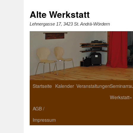
Zum
Inhalt
springen
Alte Werkstatt
Lehnergasse 17, 3423 St. Andrä-Wördern
Startseite
Kalender
Veranstaltungen
Seminarrau
Werkstatt«
AGB /
Impressum