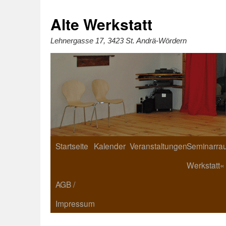
Zum
Inhalt
springen
Alte Werkstatt
Lehnergasse 17, 3423 St. Andrä-Wördern
Startseite
Kalender
Veranstaltungen
Seminarrau
Werkstatt«
AGB /
Impressum