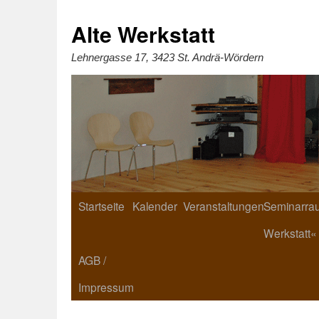
Zum
Inhalt
springen
Alte Werkstatt
Lehnergasse 17, 3423 St. Andrä-Wördern
Startseite
Kalender
Veranstaltungen
Seminarrau
Werkstatt«
AGB /
Impressum