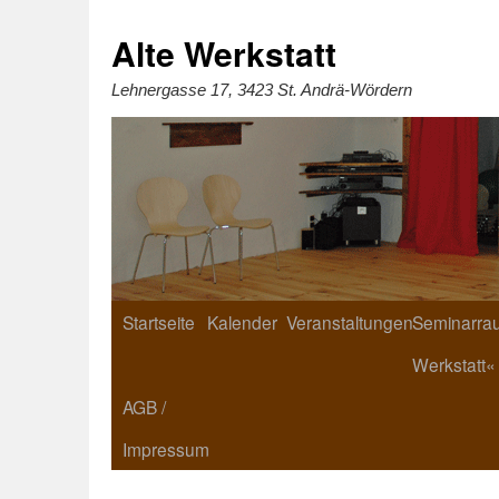
Zum
Inhalt
springen
Alte Werkstatt
Lehnergasse 17, 3423 St. Andrä-Wördern
Startseite
Kalender
Veranstaltungen
Seminarrau
Werkstatt«
AGB /
Impressum