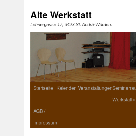
Zum
Inhalt
springen
Alte Werkstatt
Lehnergasse 17, 3423 St. Andrä-Wördern
Startseite
Kalender
Veranstaltungen
Seminarrau
Werkstatt«
AGB /
Impressum