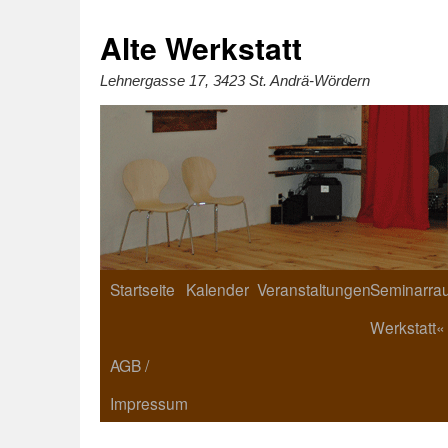
Zum
Inhalt
springen
Alte Werkstatt
Lehnergasse 17, 3423 St. Andrä-Wördern
Startseite
Kalender
Veranstaltungen
Seminarrau
Werkstatt«
AGB /
Impressum