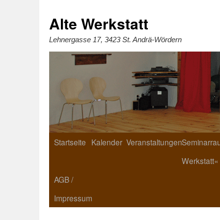
Zum
Inhalt
springen
Alte Werkstatt
Lehnergasse 17, 3423 St. Andrä-Wördern
Startseite
Kalender
Veranstaltungen
Seminarrau
Werkstatt«
AGB /
Impressum