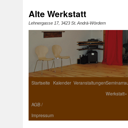
Zum
Inhalt
springen
Alte Werkstatt
Lehnergasse 17, 3423 St. Andrä-Wördern
Startseite
Kalender
Veranstaltungen
Seminarrau
Werkstatt«
AGB /
Impressum