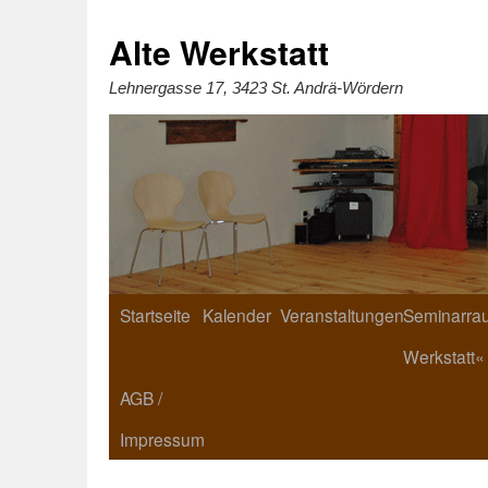
Zum
Inhalt
springen
Alte Werkstatt
Lehnergasse 17, 3423 St. Andrä-Wördern
Startseite
Kalender
Veranstaltungen
Seminarrau
Werkstatt«
AGB /
Impressum