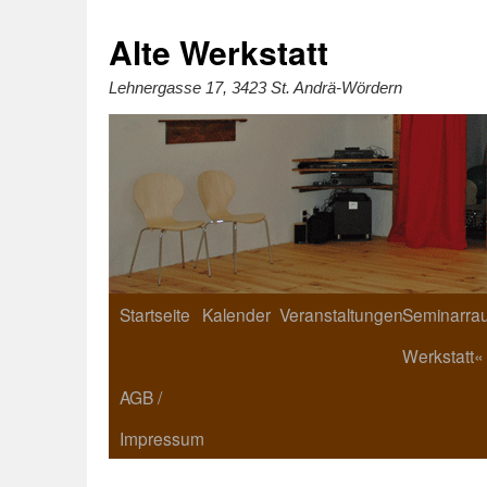
Zum
Inhalt
springen
Alte Werkstatt
Lehnergasse 17, 3423 St. Andrä-Wördern
Startseite
Kalender
Veranstaltungen
Seminarrau
Werkstatt«
AGB /
Impressum