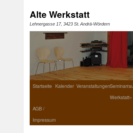
Zum
Inhalt
springen
Alte Werkstatt
Lehnergasse 17, 3423 St. Andrä-Wördern
Startseite
Kalender
Veranstaltungen
Seminarrau
Werkstatt«
AGB /
Impressum