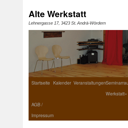
Zum
Inhalt
springen
Alte Werkstatt
Lehnergasse 17, 3423 St. Andrä-Wördern
Startseite
Kalender
Veranstaltungen
Seminarrau
Werkstatt«
AGB /
Impressum